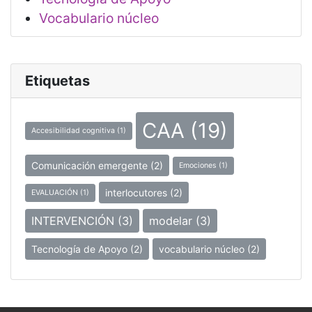
Vocabulario núcleo
Etiquetas
CAA
(19)
Accesibilidad cognitiva
(1)
Comunicación emergente
(2)
Emociones
(1)
interlocutores
(2)
EVALUACIÓN
(1)
INTERVENCIÓN
(3)
modelar
(3)
Tecnología de Apoyo
(2)
vocabulario núcleo
(2)