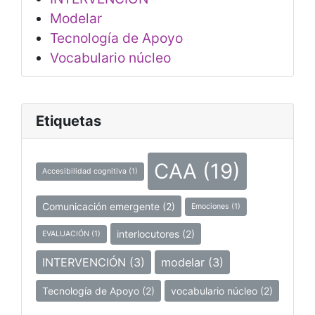
Modelar
Tecnología de Apoyo
Vocabulario núcleo
Etiquetas
CAA
(19)
Accesibilidad cognitiva
(1)
Comunicación emergente
(2)
Emociones
(1)
interlocutores
(2)
EVALUACIÓN
(1)
INTERVENCIÓN
(3)
modelar
(3)
Tecnología de Apoyo
(2)
vocabulario núcleo
(2)