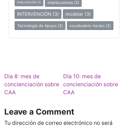
interlocutores
(2)
EVALUACIÓN
(1)
INTERVENCIÓN
(3)
modelar
(3)
Tecnología de Apoyo
(2)
vocabulario núcleo
(2)
Navegación de entradas
Día 8: mes de
Día 10: mes de
concienciación sobre
concienciación sobre
CAA
CAA
Leave a Comment
Tu dirección de correo electrónico no será